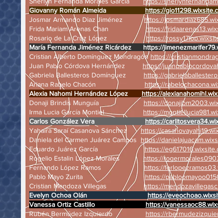
Sherlyn Fernanda Morales García
https://sherlynfernandam
Giovanny Román Almeida
https://gio11298.wixsite.
Josmar Armando Diaz Jiménez
https://josmardiaz685.wi
Frida Mariam Arenas Chan
https://fridaarenas13.wix
Rosario de La Cruz López
https://rossy17lop.wixsi
María Fernanda Jiménez Ricárdez
https://jimenezmarifer79.
Cristian Alberto Domínguez Mondragón
https://cristianmondra
Juan Pablo Córdova Hernández
https://juanpablocordova
Gabriela Ballesteros Domínguez
https://gabrielaballester
Ariana Rabelo Chacón
https://rabelochacona.wi
Alexia Nahomi Hernández López
https://alexianahomihl.wix
Donaji Brindis Munguía
https://donajibm2003.wi
Irma Lucia García Montiel
https://montiellucia981.w
Carlos González Vera
https://carlitosvera34.wi
Yahaira Saraí Casanova Sánchez
https://casanovayahi19.wi
Daniela del Carmen Juárez Campos
https://danielajuacam.wixs
Eduardo Juárez García
https://eg617016.wixsite
Rogelio Estalin López Morales
https://rogermorales0903
Fernando López Ramos
https://ferlopezramos03.
Pablo Mayo Zurita
https://pabloomayoo0150
Cristian Mendoza Villegas
https://mendozavillegascr
Evelyn Ochoa Olán
https://eveochoao.wixsi
Vanessa Ortiz Castillo
https://vanessaoc88.wix
Rubén Bermúdez Izquierdo
https://rbermudezizquie