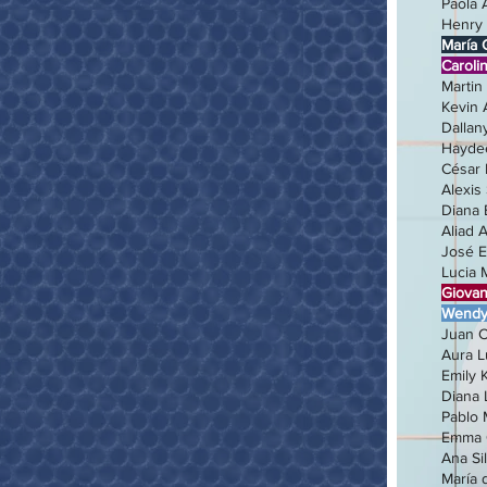
Paola
Hen
María
Car
Mart
Kevi
Dall
Hayd
Césa
Alexi
Dian
Alia
José 
Lu
Gio
Wendy
Juan
Aura
Emily
Dian
Pa
Em
Ana
María