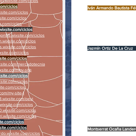
g1.wixsite.com/ciclos
Jazmín Osorio
com/ciclos
Iván Armando Bautista
xsite.com/ciclos
Axel Daniel Morale
site.com/ciclos
Joel Arturo Cruz
te.com/ciclos
Montserrat Chico
wixsite.com/ciclos
Alexa Milagros Gómez Co
gon85.wixsite.com/ciclos
Jonathan Jerónimo 
h.wixsite.com/ciclos
Bernardo Cano 
os.wixsite.com/ciclos
Jazmín Ortiz De 
xsite.com/ciclos
Cristhel Adelita Izquier
site.com/ciclos
Montserrat Santo
xsite.com/mercadotecnia
Monserrat Acosta M
ixsite.com/my-site
Demetrio Emiliano Magañ
xsite.com/ciclos
Paola del Rocío Rodríg
xsite.com/ciclos
Elda Zaret Suarez 
ite.com/ciclos
Sandy Judith Sánchez 
.com/my-site-1
Danna Paola Asencio 
.wixsite.com/pevi
Gabriel Chávez
wixsite.com/ciclos
Ana Karen Martíne
.wixsite.com/ciclos
Leyner Cerino M
i.wixsite.com/ciclos
Yajaira Ramírez 
te.com/ciclos
Rosa María Coell
site.com/ciclos
Montserrat Ocaña 
rdo.wixsite.com/ciclos
Luis Eduardo Guzmán