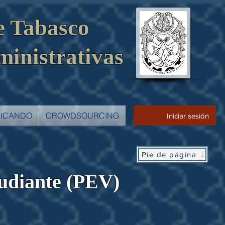
e Tabasco
ministrativas
ICANDO
CROWDSOURCING
Iniciar sesión
Pie de página
tudiante (PEV)