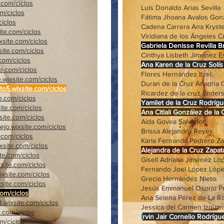
.com/ciclos
Luis Donaldo Arias
om/ciclos
Fátima Jhoana Avalos 
ciclos
Cadena Carrera Ana
ite.com/ciclos
Viridiana de los Ángeles
ixsite.com/ciclos
Gabriela Denisse Revil
site.com/ciclos
Cinthya Lisbeth Jiméne
.com/ciclos
Ana Karen de la Cr
te.com/ciclos
Flores Hernánde
e.wixsite.com/ciclos
Duran de la Cruz Ariad
to5.wixsite.com/ciclos
Ricardez de la cruz
te.com/ciclos
Yamilet de la Cruz 
site.com/ciclos
Ana Citlali González d
site.com/ciclos
Aida Govea Sa
jo.wixsite.com/ciclos
Brissa Alejandr
e.com/ciclos
Karla Fernanda Pedre
xsite.com/ciclos
Alejandra de la Cru
te.com/ciclos
Gisell Adriana Jimé
site.com/ciclos
Fernando Joel López Lóp
ixsite.com/ciclos
Grecia Hernánde
site.com/ciclos
Jesús Emmanuel Osor
.com/ciclos
Ana Selena Pérez de
.wixsite.com/ciclos
Jessica del Carmen Izquie
e.com/ciclos
I
rvin Jair Cornelio 
om/ciclos