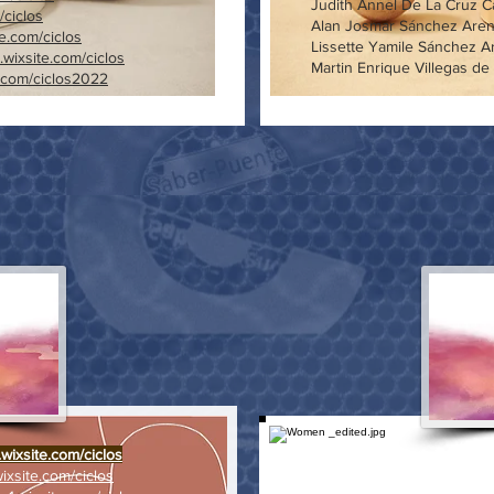
Judith Annel De La Cru
/ciclos
Alan Josmar Sánch
te.com/ciclos
Lissette Yamile Sánchez
.wixsite.com/ciclos
Martin Enrique Villegas 
te.com/ciclos2022
.wixsite.com/ciclos
ixsite.com/ciclos
L
evid Karina Cruz