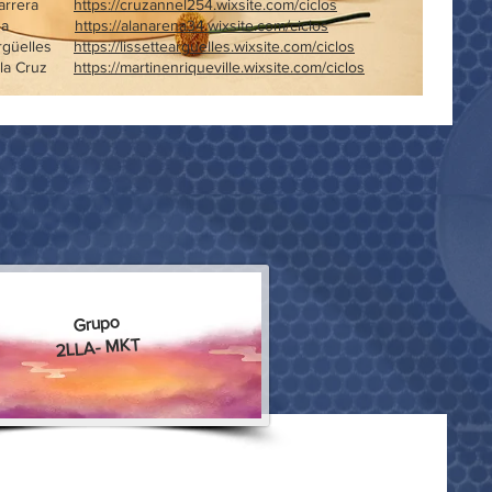
z Carrera
https://cruzannel254.wixsite.com/ciclos
ez Arena
https://alanarena34.wixsite.com/ciclos
 Argüelles
https://lissettearguelles.wixsite.com/ciclos
de la Cruz
https://martinenriqueville.wixsite.com/ciclos
Grupo
2LLA- MKT
 López
https://levidkarinacl.wixsite.com/ciclos