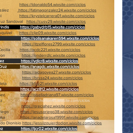
 Sevilla
https://ldonaldo54.wixsite.com/ciclos
González
https://fatimagonzalez24.wixsite.com/ciclos
 Krystel
https://krystelcarrera01.wixsite.com/ciclos
 Cruz Sandoval
https://cusv29.wixsite.com/ciclos
la Brindis
https://gabydrb15.wixsite.com/ciclos
z Esquivel
https://clje09.wixsite.com/ciclos
uz Solís
https://solisanakaren594.wixsite.com/ciclos
z Itzel
https://itzelflores2799.wixsite.com/ciclos
na Cecilia
https://acdc221.wixsite.com/ciclos
 Enderson
https://enderrdlc.wixsite.com/ciclos
Rodríguez
https://ydlcr8.wixsite.com/ciclos
e la Cruz
https://anagdc.wixsite.com/ciclos
lvador
https://aidagovea27.wixsite.com/ciclos
o Reyes
https://brssa24.wixsite.com/ciclos
ro Zaleta
https://kfpz21.wixsite.com/ciclos
z Zapata
https://acz812.wixsite.com/ciclos
nez López
https://giselladriana97.wixsite.com/ciclos
ez
https://ferchorion45.wixsite.com/ciclos
z Nieto
https://greciahez.wixsite.com/ciclos
io Priego
https://jesuspriego38.wixsite.com/ciclos
 La Rosa
https://anadelarosa19991.wixsite.com/ciclos
rdo Dionisio
https://jessiizquierdodion.wixsite.com/ciclos
Rodríguez
https://ijcr02.wixsite.com/ciclos