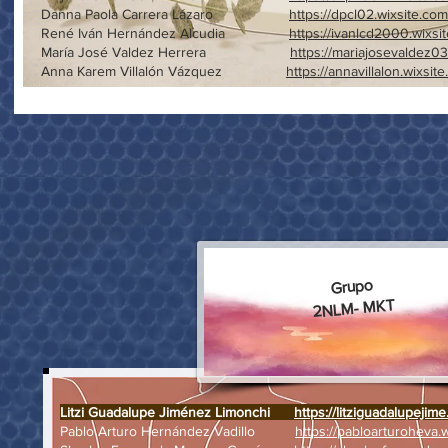
Danna Paola Carrera Lázaro
https://dpcl02.wixsite.com
René Iván Hernández Alcudia
https://ivanlcd2000.wixsi
María José Valdez Herrera
https://mariajosevaldez03
Anna Karem Villalón Vázquez
https://annavillalon.wixsi
Grupo
2NLM- MKT
Litzi Guadalupe Jiménez Limonchi
https://litziguadalupejime
Pablo Arturo Hernández Vadillo
https://pabloarturoheva.w