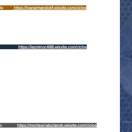
 Ruiz
https://jazosorio2408.wixsite.com/ciclos
 Félix
https://ivanarmandobf.wixsite.com/ciclos
s Cruz
https://212b39236.wixsite.com/ciclos
 Arias
https://7joel4.wixsite.com/ciclos
 Ramon
https://montserratcr121.wixsite.com/ciclos
ntreras
https://alexamilagrosgomez.wixsite.com/pevi
García
https://212b39250.wixsite.com/my-site-1
Sarao
https://bernardocanosarao.wixsite.com/ciclos
La Cruz
https://jazminoc488.wixsite.com/ciclos
do Ovando
https://212b39368.wixsite.com/ciclos
s Gómez
https://montserratsantosgo.wixsite.com/ciclos
artínez
https://acostamonserrat02.wixsite.com/ciclos
a Escalante
https://millosorry.wixsite.com/ciclos
uez León
https://paoladelrociorodri.wixsite.com/ciclos
Herrera
https://seldazaret.wixsite.com/ciclos
Castillo
https://212b39464.wixsite.com/ciclos
Valencia
https://paolaasenciov.wixsite.com/ciclos
 López
https://gabrielchavezs.wixsite.com/ciclos
z López
https://anakarenm2109.wixsite.com/ciclos
orales
https://cerinomorales17.wixsite.com/ciclos
Ramírez
https://yajairaramirez9905.wixsite.com/ciclos
o Diaz
https://212b39335.wixsite.com/wix-ciclos
Landero
https://montserratoclands.wixsite.com/ciclos
 Alcoles
https://luiseduardoalcoles.wixsite.com/ciclos