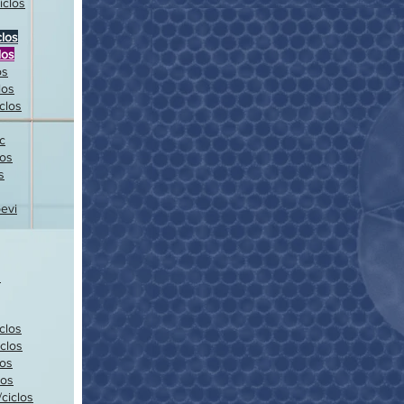
iclos
clos
los
os
los
clos
c
los
s
pevi
s
clos
clos
los
los
ciclos