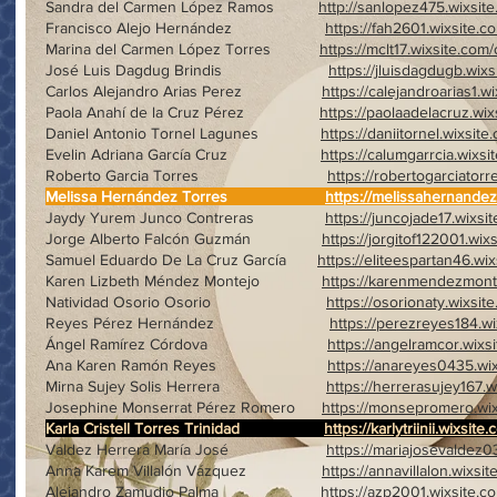
Sandra del Carmen López Ramos
http://sanlopez475.wixsite
Francisco Alejo Hernández
https://fah2601.wixsite.c
Marina del Carmen López Torres
https://mclt17.wixsite.com/
José Luis Dagdug Brindis
https://jluisdagdugb.wixs
Carlos Alejandro Arias Perez
https://calejandroarias1.w
Paola Anahí de la Cruz Pérez
https://paolaadelacruz.wix
Daniel Antonio Tornel Lagunes
https://daniitornel.wixsite
Evelin Adriana García Cruz
https://calumgarrcia.wixsi
Roberto Garcia Torres
https://robertogarciatorr
Melissa Hernández Torres
https://melissahernandez
Jaydy Yurem Junco Contreras
https://juncojade17.wixsi
Jorge Alberto Falcón Guzmán
https://jorgitof122001.wix
Samuel Eduardo De La Cruz García
https://eliteespartan46.wix
Karen Lizbeth Méndez Montejo
https://karenmendezmonte
Natividad Osorio Osorio
https://osorionaty.wixsit
Reyes Pérez Hernández
https://perezreyes184.wi
Ángel Ramírez Córdova
https://angelramcor.wixsi
Ana Karen Ramón Reyes
https://anareyes0435.wix
Mirna Sujey Solis Herrera
https://herrerasujey167.w
Josephine Monserrat Pérez Romero
https://monsepromero.wix
Karla Cristell Torres Trinidad
https://karlytriinii.wixsite
Valdez Herrera María José
https://mariajosevaldez03
Anna Karem Villalón Vázquez
https://annavillalon.wixsit
Alejandro Zamudio Palma
https://azp2001.wixsite.c