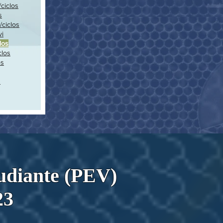
ciclos
s
/ciclos
vi
los
clos
os
s
tudiante (PEV)
23