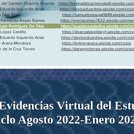
a del Carmen Obando Ovando
https://lorenadelcarmenoba5.wixsite.com/
s Eduardo Izquierdo Arias
https://alexiseduardoia.wixsite.com/ciclo
muel Diaz Sosa
https://samuelsosaujat1699.wixsite.com
ia Fernanda Reyes Ramos
https://greciaramos7632.wixsite.com/pe
alupe Rodríguez De Dios
https://guadalupededios.wixsite.com/cic
aro López Castillo
https://alvaroaliaseldary1.wixsite.com/ci
s Eduardo Izquierdo Arias
https://alexiseduardoia.wixsite.com/cicl
tney Arana Mendoza
https://britneyarana.wixsite.com/ciclos
yn de la Cruz Torres
https://darwynctorres.wixsite.com/ciclo
 Evidencias Virtual del Es
clo Agosto 2022-Enero 20