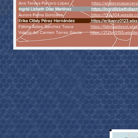
Ana Teresa Parcero López
https://anateresaparcero
I
ngrid Lizbeth Díaz Martínez
https://ingridlizbethdiaz
Aurora Palma González
https://13au104.wixsite.c
Erika Citlaly Pérez Hernández
https://erikaprz0123.wixs
Fátima Aidee Sánchez Tosca
https://fatimaaideest.wixs
Valeria del Carmen Torres García
https://212b40155.wixsite