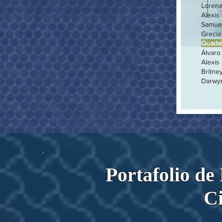
Loren
Alexi
Sa
Grec
Guad
Álv
Alexi
Bri
Darw
Portafolio de
Ci