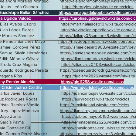
 Alejandra Morales Montejo
https://alejandramomontejo.wixsite.com/c
ry Jesús León Ovando
https://henryjesuslo.wixsite.com/ciclos
 Guadalupe Bailón Sánchez
https://mariaguadalupebilo.wixsite.com/ci
olina Ugalde Valdez
https://carolinaugaldevald.wixsite.com/cic
in Elías Avalos Osorio
https://martineliasoso10.wixsite.com/cicl
n Allan López Flores
https://kevinallanlopezflo.wixsite.com/cic
any Morales Sánchez
https://dallany05sanchez5.wixsite.com/ci
eé Pamela Sánchez Mayo
https://haydeepamelasm.wixsite.com/pevi
r Ismael Córdova Pérez
https://ismaelcesar0903.wixsite.com/pev
s Samuel Silván Hernández
https://samieshernandez.wixsite.com/cic
a Edith Méndez Gálvez
https://dianitamendezg.wixsite.com/ciclo
d Alfredo Cruz Magaña
https://aliadcruz0403.wixsite.com/ciclos
Eduardo Rodríguez Peralta
https://joseeduardorodrig2.wixsite.com/
cia Magaña Ríos
https://luciamr2826.wixsite.com/my-site
vanny Román Almeida
https://gio11298.wixsite.com/ciclos
 Cristel Juárez Castillo
https://wendycristeljc.wixsite.com/ciclos
 Carlos Javier López
https://juancarlosjavi0.wixsite.com/ciclo
 Luz Rodríguez Rodas
https://auryrodgz1.wixsite.com/ciclos
 Kristal Ramírez Vadillo
https://remilykristal.wixsite.com/ciclos
a Lirey López Montalvo
https://dianalireylopezmon.wixsite.com/ci
blo Mayo Zurita
https://pabloomayoo0150.wixsite.com/ci
ma García Palma
https://emmapalma2626.wixsite.com/cic
 Silvia González Gil
https://anasilgonzalezgil.wixsite.com/cic
 del Carmen Pérez Álvarez
https://carmenperezalvarez3.wixsite.com/