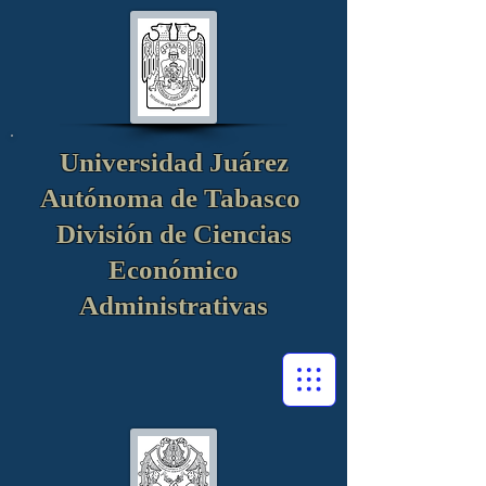
Universidad Juárez
Autónoma de Tabasco
División de Ciencias
Económico
Administrativas