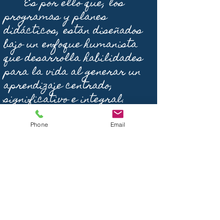
Es por ello que, los
programas y planes
didácticos, están diseñados
bajo un enfoque humanista
que desarrolla habilidades
para la vida al generar un
aprendizaje centrado,
significativo e integral.
Phone
Email
Nota: Para saber más ingresa a
https://www.ujat.mx/
y busca
Modelo
Educativo de la UJAT.