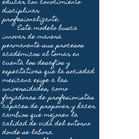
educar con conocimiento
disciplinar
profesionalizante.
Este modelo busca
innovar de manera
permanente sus procesos
académicos al tomar en
cuenta los desafíos y
expectativas que la sociedad
mexicana exige a las
universidades, como
forjadoras de profesionistas
capaces de proponer y hacer
cambios que mejoren la
calidad de vida del entorno
donde se labora.