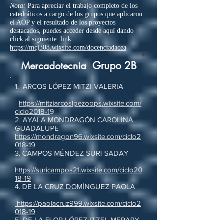
Nota:
Para apreciar el trabajo completo de los
catedráticos a cargo de los grupos que aplicaron
el AOP y el resultado de los proyectos
destacados, puedes acceder desde aquí dando
click al siguiente
link
https://mcj308.wixsite.com/docenciadacea
Grupo 2B
Mercadotecnia
1. ARCOS LÓPEZ MITZI VALERIA
https://mitziarcoslpezoops.wixsite.com/
ciclo2018-1
9
2. AYALA MONDRAGÓN CAROLINA
GUADALUPE
https://mondragon96.wixsite.com/ciclo2
018-19
3. CAMPOS MÉNDEZ SURI SADAY
https://suricampos21.wixsite.com/ciclo20
18-19
4. DE LA CRUZ DOMÍNGUEZ PAOLA
https://paolacruz999.wixsite.com/ciclo2
018-19
5. DE LA FLOR LÓPEZ ITZEL MERARY