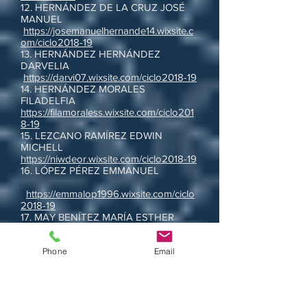
12. HERNÁNDEZ DE LA CRUZ JOSÉ
MANUEL
https://josemanuelhernande14.wixsite.c
om/ciclo2018-19
13. HERNÁNDEZ HERNÁNDEZ
DARVELIA
https://darvi07.wixsite.com/ciclo2018-19
14. HERNÁNDEZ MORALES
FILADELFIA
https://filamoraless.wixsite.com/ciclo201
8-19
15. LEZCANO RAMÍREZ EDWIN
MICHELL
https://niwdeor.wixsite.com/ciclo2018-19
16. LÓPEZ PÉREZ EMMANUEL
https://emmalop1996.wixsite.com/ciclo
2018-19
17. MAY BENÍTEZ MARÍA ESTHER
https://estherbeni1215tez.wixsite.com/ci
Phone
Email
clo2018-19
18. OVANDO AGUILAR JOSÉ
MANUEL
https://manuproblemas.wixsite.com/cicl
o2018-19