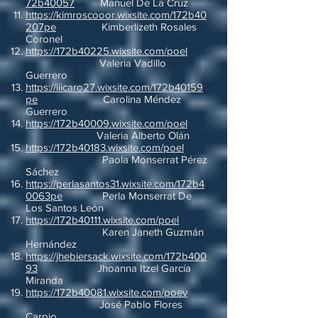
72b40057
Manuel De La Cruz
https://kimroscooor.wixsite.com/172b40
207pe
Kimberlizeth Rosales
Coronel
https://172b40225.wixsite.com/poel
Valeria Vadillo
Guerrero
https://iiicaro27.wixsite.com/172b40159
pe
Carolina Méndez
Guerrero
https://172b40009.wixsite.com/poel
Valeria Alberto Olán
https://172b40183.wixsite.com/poel
Paola Monserrat Pérez
Sáchez
https://perlasantos31.wixsite.com/172b4
0063pe
Perla Monserrat De
Los Santos León
https://172b40111.wixsite.com/poel
Karen Janeth Guzmán
Hernández
https://jhebiersack.wixsite.com/172b400
93
Jhoanna Itzel García
Miranda
https://172b40081.wixsite.com/poev
José Pablo Flores
Carpio