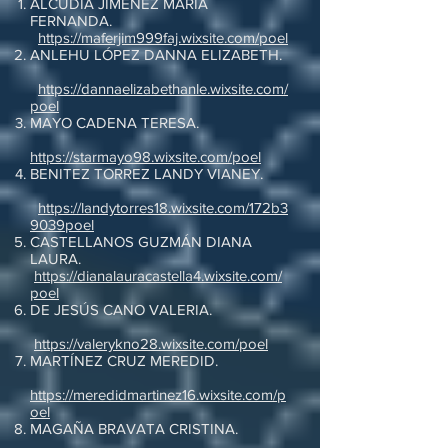
ALCUDIA JIMÉNEZ MARÍA
FERNANDA.
https://maferjim999faj.wixsite.com/poel
ANLEHU LÓPEZ DANNA ELIZABETH.
https://dannaelizabethanle.wixsite.com/
poel
MAYO CADENA TERESA.
https://starmayo98.wixsite.com/poel
BENITEZ TORREZ LANDY VIANEY.
https://landytorres18.wixsite.com/172b3
9039poel
CASTELLANOS GUZMÁN DIANA
LAURA.
https://dianalauracastella4.wixsite.com/
poel
DE JESÚS CANO VALERIA.
https://valerykno28.wixsite.com/poel
MARTÍNEZ CRUZ MEREDID.
https://meredidmartinez16.wixsite.com/p
oel
MAGAÑA BRAVATA CRISTINA.