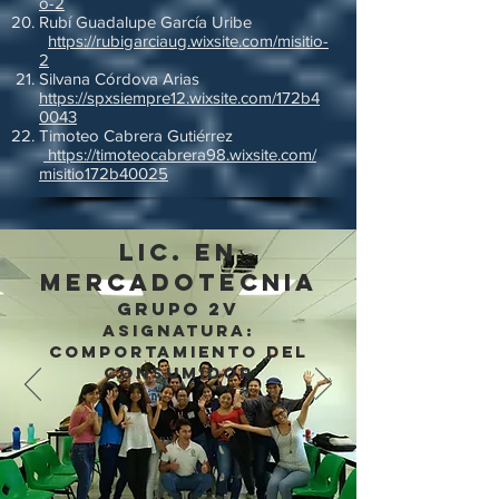
o-2
Rubí Guadalupe García Uribe
https://rubigarciaug.wixsite.com/misitio-
2
Silvana Córdova Arias
https://spxsiempre12.wixsite.com/172b4
0043
Timoteo Cabrera Gutiérrez
https://timoteocabrera98.wixsite.com/
misitio172b40025
LIC. EN
MERCADOTECNIA
Grupo 2v
ASIGNATURA:
Comportamiento del
consumidor