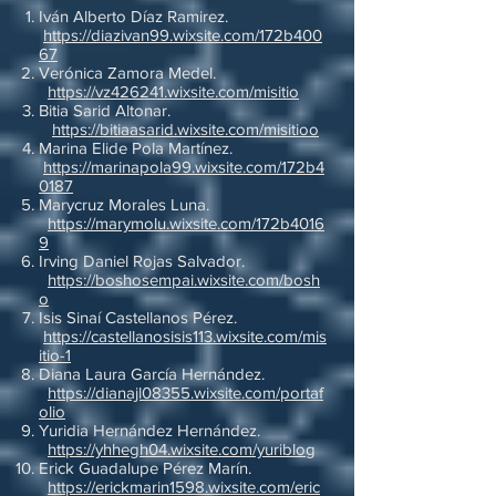
Iván Alberto Díaz Ramirez.
https://diazivan99.wixsite.com/172b400
67
Verónica Zamora Medel.
https://vz426241.wixsite.com/misitio
Bitia Sarid Altonar.
https://bitiaasarid.wixsite.com/misitioo
Marina Elide Pola Martínez.
https://marinapola99.wixsite.com/172b4
0187
Marycruz Morales Luna.
https://marymolu.wixsite.com/172b4016
9
Irving Daniel Rojas Salvador.
https://boshosempai.wixsite.com/bosh
o
Isis Sinaí Castellanos Pérez.
https://castellanosisis113.wixsite.com/mis
itio-1
Diana Laura García Hernández.
https://dianajl08355.wixsite.com/portaf
olio
Yuridia Hernández Hernández.
https://yhhegh04.wixsite.com/yuriblog
Erick Guadalupe Pérez Marín.
https://erickmarin1598.wixsite.com/eric