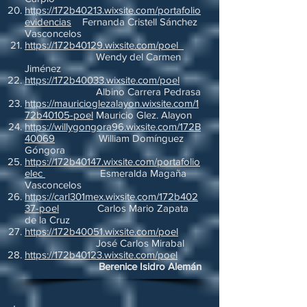
https://172b40213.wixsite.com/portafolio
evidencias
Fernanda Cristell Sánchez
Vasconcelos
https://172b40129.wixsite.com/poel
Wendy del Carmen
Jiménez
https://172b40033.wixsite.com/poel
Albino Carrera Pedrasa
https://mauricioglezalayon.wixsite.com/1
72b40105-poel
Mauricio Glez. Alayon
https://willygongora96.wixsite.com/172B
40069
William Domínguez
Góngora
https://172b40147.wixsite.com/portafolio
elec
Esmeralda Magaña
Vasconcelos
https://carl301mex.wixsite.com/172b402
37-poel
Carlos Mario Zapata
de la Cruz
https://172b40051.wixsite.com/poel
José Carlos Mirabal
https://172b40123.wixsite.com/poel
Berenice Isidro Alemán