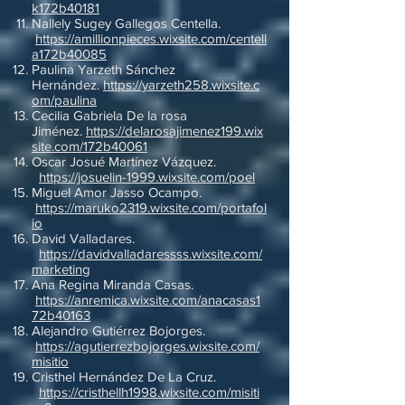
k172b40181
Nallely Sugey Gallegos Centella.
https://amillionpieces.wixsite.com/centell
a172b40085
Paulina Yarzeth Sánchez
Hernández.
https://yarzeth258.wixsite.c
om/paulina
Cecilia Gabriela De la rosa
Jiménez.
https://delarosajimenez199.wix
site.com/172b40061
Oscar Josué Martínez Vázquez.
https://josuelin-1999.wixsite.com/poel
Miguel Amor Jasso Ocampo.
https://maruko2319.wixsite.com/portafol
io
David Valladares.
https://davidvalladaressss.wixsite.com/
marketing
Ana Regina Miranda Casas.
https://anremica.wixsite.com/anacasas1
72b40163
Alejandro Gutiérrez Bojorges.
https://agutierrezbojorges.wixsite.com/
misitio
Cristhel Hernández De La Cruz.
https://cristhellh1998.wixsite.com/misiti