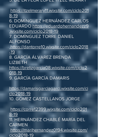
https://itzelmerary11.wixsite.com/ciclo201
8-19
6. DOMÍNGUEZ HERNÁNDEZ CARLOS
EDUARDO
https://eduardohernandezz9
.wixsite.com/ciclo2018-19
7. DOMÍNGUEZ TORRE DANIEL
ALFONSO
https://dantorre10.wixsite.com/ciclo2018
-19
8. GARCÍA ÁLVAREZ BRENDA
LIZBETH
https://brelizgarcia08.wixsite.com/ciclo2
018-19
9. GARCÍA GARCÍA DAMARIS
https://damarisgarciagarci.wixsite.com/ci
clo2018-19
10. GÓMEZ CASTELLANOS JORGE
https://corre12399.wixsite.com/ciclo201
8-19
11. HERNÁNDEZ CHABLÉ MARÍA DEL
CARMEN
https://marihernandez0194.wixsite.com/
ciclo2018-19