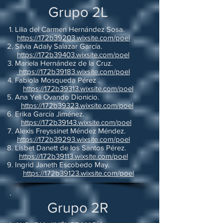
Grupo 2L
Lilia del Carmen Hernández Sosa.
https://172b39203.wixsite.com/poel
Silvia Adaly Salazar García.
https://172b39403.wixsite.com/poel
Mariela Hernández de la Cruz.
https://172b39183.wixsite.com/poel
Fabiola Mosqueda Pérez .
https://172b39313.wixsite.com/poel
Ana Yeli Ovando Dionicio.
https://172b39323.wixsite.com/poel
Erika García Jiménez.
https://172b39143.wixsite.com/poel
Alexis Freyssinet Méndez Méndez.
https://172b39293.wixsite.com/poel
Lisbet Danett de los Santos Pérez.
https://172b39113.wixsite.com/poel
Ingrid Janeth Escobedo May.
https://172b39123.wixsite.com/poel
Grupo 2R