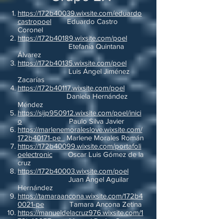
https://172b40039.wixsite.com/eduardo
castropoel
Eduardo Castro
Coronel
https://172b40189.wixsite.com/poel
Etefanía Quintana
Álvarez
https://172b40135.wixsite.com/poel
Luis Ángel Jiménez
Zacarías
https://172b40117.wixsite.com/poel
Daniela Hernández
Méndez
https://sijp950912.wixsite.com/poel/inici
o
Paulo Silva Javier
https://marlenemoraleslove.wixsite.com/
172b40171-pe
Marlene Morales Román
https://172b40099.wixsite.com/portafoli
oelectronic
Oscar Luis Gómez de la
cruz
https://172b40003.wixsite.com/poel
Juan Ángel Aguilar
Hernández
https://tamaraancona.wixsite.com/172b4
0021-pe
Tamara Ancona Zetina
https://manueldelacruz976.wixsite.com/1