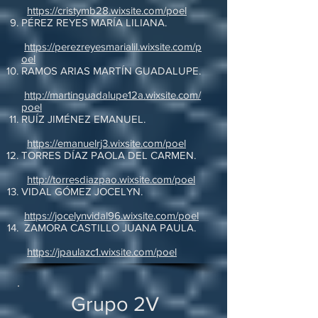
https://cristymb28.wixsite.com/poel
PÉREZ REYES MARÍA LILIANA.
https://perezreyesmarialil.wixsite.com/p
oel
RAMOS ARIAS MARTÍN GUADALUPE.
http://martinguadalupe12a.wixsite.com/
poel
RUÍZ JIMÉNEZ EMANUEL.
https://emanuelrj3.wixsite.com/poel
TORRES DÍAZ PAOLA DEL CARMEN.
http://torresdiazpao.wixsite.com/poel
VIDAL GÓMEZ JOCELYN.
https://jocelynvidal96.wixsite.com/poel
ZAMORA CASTILLO JUANA PAULA.
https://jpaulazc1.wixsite.com/poel
Grupo 2V